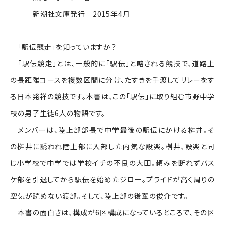
新潮社文庫発行 2015年4月
「駅伝競走」を知っていますか？
「駅伝競走」とは、一般的に「駅伝」と略される競技で、道路上
の長距離コースを複数区間に分け、たすきを手渡してリレーをす
る日本発祥の競技です。本書は、この「駅伝」に取り組む市野中学
校の男子生徒6人の物語です。
メンバーは、陸上部部長で中学最後の駅伝にかける桝井。そ
の桝井に誘われ陸上部に入部した内気な設楽。桝井、設楽と同
じ小学校で中学では学校イチの不良の大田。頼みを断れずバス
ケ部を引退してから駅伝を始めたジロー。プライドが高く周りの
空気が読めない渡部。そして、陸上部の後輩の俊介です。
本書の面白さは、構成が6区構成になっているところで、その区