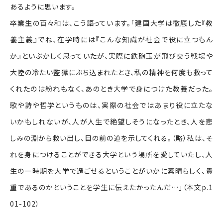
あるように思います。
卒業生の百々和は、こう語っています。「建国大学は徹底した『教
養主義』でね、在学時には『こんな知識が社会で役に立つもん
か』といぶかしく思っていたが、実際に鉄砲玉が飛び交う戦場や
大陸の冷たい監獄にぶち込まれたとき、私の精神を何度も救って
くれたのは紛れもなく、あのとき大学で身につけた教養だった。
歌や詩や哲学というものは、実際の社会ではあまり役に立たな
いかもしれないが、人が人生で絶望しそうになったとき、人を悲
しみの淵から救い出し、目の前の道を示してくれる。（略）私は、そ
れを身につけることができる大学という場所を愛していたし、人
生の一時期を大学で過ごせるということがいかに素晴らしく、貴
重であるのかということを学生に伝えたかったんだ…」（本文p.1
01-102）