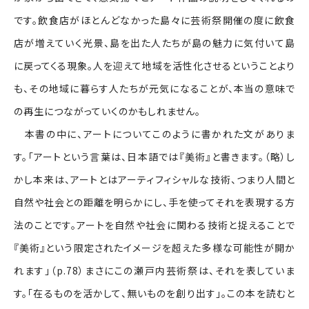
です。飲食店がほとんどなかった島々に芸術祭開催の度に飲食
店が増えていく光景、島を出た人たちが島の魅力に気付いて島
に戻ってくる現象。人を迎えて地域を活性化させるということより
も、その地域に暮らす人たちが元気になることが、本当の意味で
の再生につながっていくのかもしれません。
本書の中に、アートについてこのように書かれた文がありま
す。「アートという言葉は、日本語では『美術』と書きます。（略）し
かし本来は、アートとはアーティフィシャルな技術、つまり人間と
自然や社会との距離を明らかにし、手を使ってそれを表現する方
法のことです。アートを自然や社会に関わる技術と捉えることで
『美術』という限定されたイメージを超えた多様な可能性が開か
れます」（p.78）まさにこの瀬戸内芸術祭は、それを表していま
す。「在るものを活かして、無いものを創り出す」。この本を読むと