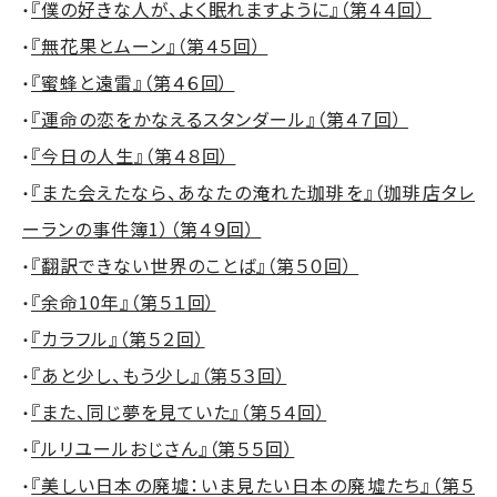
『僕の好きな人が、よく眠れますように』（第４４回）
・
『無花果とムーン』（第４５回）
・
『蜜蜂と遠雷』（第４６回）
・
『運命の恋をかなえるスタンダール』（第４７回）
・
『今日の人生』（第４８回）
・
『また会えたなら、あなたの淹れた珈琲を』（珈琲店タレ
・
ーランの事件簿1）（第４９回）
『翻訳できない世界のことば』（第５０回）
・
『余命10年』（第５１回）
・
『カラフル』（第５２回）
・
『あと少し、もう少し』（第５３回）
・
『また、同じ夢を見ていた』（第５４回）
・
『ルリユールおじさん』（第５５回）
・
『美しい日本の廃墟：いま見たい日本の廃墟たち』（第５
・