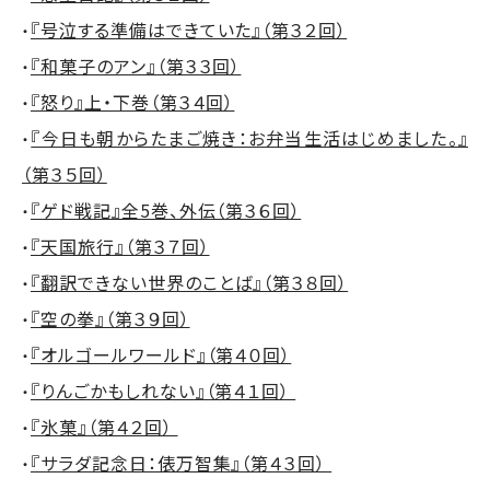
『号泣する準備はできていた』（第３２回）
・
『和菓子のアン』（第３３回）
・
『怒り』上・下巻（第３４回）
・
『今日も朝からたまご焼き：お弁当生活はじめました。』
・
（第３５回）
『ゲド戦記』全5巻、外伝（第３６回）
・
『天国旅行』（第３７回）
・
『翻訳できない世界のことば』（第３８回）
・
『空の拳』（第３９回）
・
『オルゴールワールド』（第４０回）
・
『りんごかもしれない』（第４１回）
・
『氷菓』（第４２回）
・
『サラダ記念日：俵万智集』（第４３回）
・