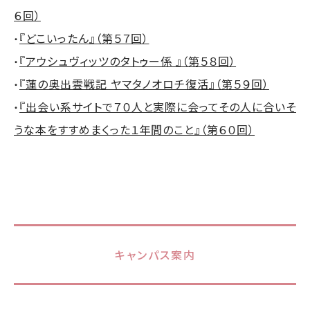
６回）
『どこいったん』（第５７回）
・
『アウシュヴィッツのタトゥー係 』（第５８回）
・
『蓮の奥出雲戦記 ヤマタノオロチ復活』（第５９回）
・
『出会い系サイトで７０人と実際に会ってその人に合いそ
・
うな本をすすめまくった１年間のこと』（第６０回）
キャンパス案内