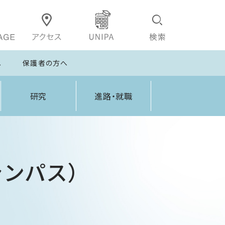
へ
保護者の方へ
研究
進路・就職
ンパス）