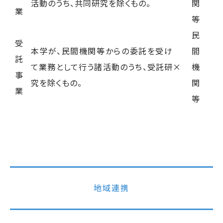
活動のうち、共同研究を除くもの。
関
業
等
民
受
本学が、民間機関等からの委託を受け
間
託
て業務として行う諸活動のうち、受託研
×
機
事
究を除くもの。
関
業
等
地域連携