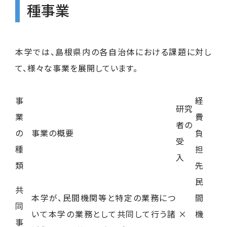
種事業
本学では、島根県内の各自治体における課題に対し
て、様々な事業を展開しています。
事
経
研究
業
費
者の
の
事業の概要
負
受
種
担
入
類
先
民
共
本学が、民間機関等と特定の業務につ
間
同
いて本学の業務として共同して行う諸
×
機
事