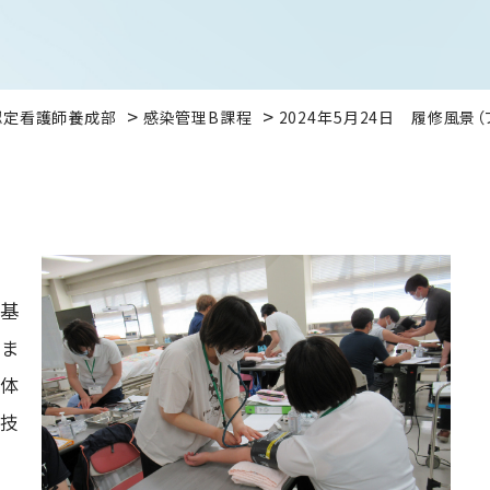
認定看護師養成部
感染管理B課程
2024年5月24日 履修風景
:基
いま
身体
手技