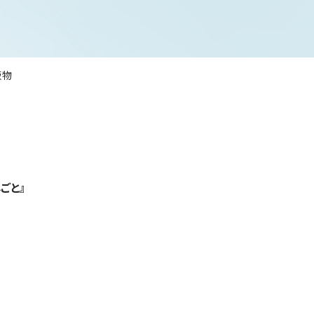
版物
ごと』