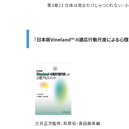
第3章23 立体は見るだけじゃつくれない：小学
『日本版Vineland™-II適応行動尺度による心
辻井正次監修、萩原拓・黒田美保編