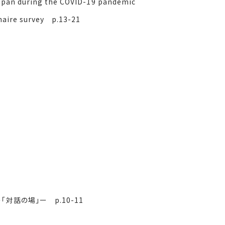
pan during the COVID-19 pandemic
aire survey p.13-21
の場」ー p.10-11