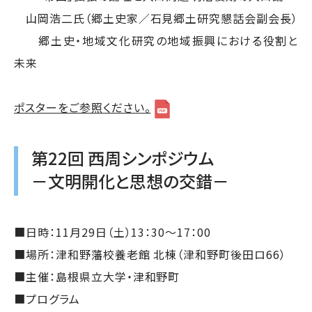
山岡浩二氏（郷土史家／石見郷土研究懇話会副会長）
郷土史・地域文化研究の地域振興における役割と
未来
ポスターをご参照ください。
第22回 西周シンポジウム
－文明開化と思想の交錯－
■日時：11月29日（土）13：30～17：00
■場所：津和野藩校養老館 北棟（津和野町後田ロ66）
■主催：島根県立大学・津和野町
■プログラム