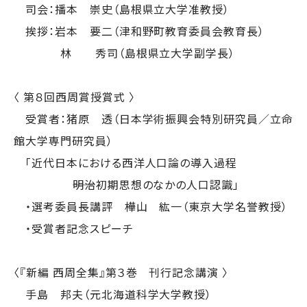
司会：播本 崇史（島根県立大学准教授）
挨拶：岩本 要二（津和野町教育委員会教育長）
林 秀司（島根県立大学副学長）
〈 第８回西周賞授賞式 〉
受賞者：猪原 透（日本学術振興会特別研究員／立命
館大学専門研究員）
「近代日本における西洋人口論の導入過程
――明治初期思想のなかの人口認識」
・選考委員長講評 樺山 紘一（東京大学名誉教授）
・受賞者記念スピーチ
〈『新編 西周全集』第３巻 刊行記念講演 〉
手島 邦夫（元北海道科学大学教授）