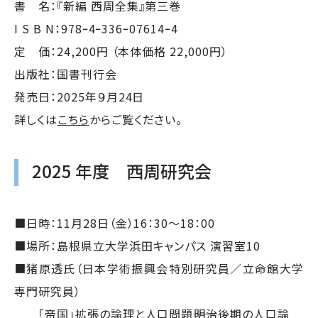
書 名：『新編 西周全集』第三巻
I S B N：978ｰ4ｰ336ｰ07614ｰ4
定 価：24,200円 （本体価格 22,000円）
出版社：国書刊行会
発売日：2025年９月24日
詳しくは
こちら
からご覧ください。
2025 年度 西周研究会
■日時：11月28日（金）16：30～18：00
■場所：島根県立大学浜田キャンパス 演習室10
■猪原透氏（日本学術振興会特別研究員／立命館大学
専門研究員）
「帝国」拡張の論理と人口問題――明治後期の人口論