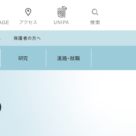
へ
保護者の方へ
研究
進路・就職
）