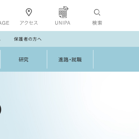
へ
保護者の方へ
研究
進路・就職
）