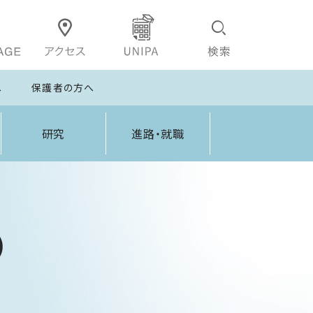
へ
保護者の方へ
研究
進路・就職
）