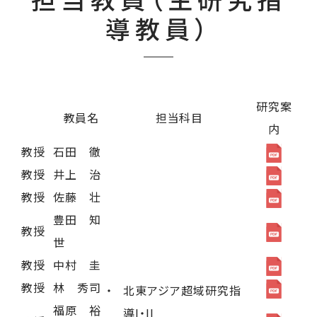
導教員）
研究案
教員名
担当科目
内
教授
石田 徹
教授
井上 治
教授
佐藤 壮
豊田 知
教授
世
教授
中村 圭
教授
林 秀司
北東アジア超域研究指
福原 裕
導I・II