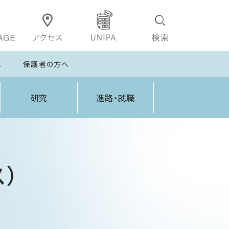
へ
保護者の方へ
研究
進路・就職
）