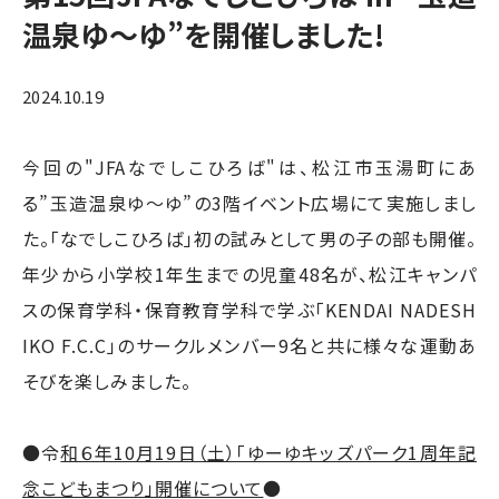
温泉ゆ～ゆ”を開催しました!
2024.10.19
今回の"JFAなでしこひろば"は、松江市玉湯町にあ
る”玉造温泉ゆ～ゆ”の3階イベント広場にて実施しまし
た。「なでしこひろば」初の試みとして男の子の部も開催。
年少から小学校1年生までの児童48名が、松江キャンパ
スの保育学科・保育教育学科で学ぶ「KENDAI NADESH
IKO F.C.C」のサークルメンバー9名と共に様々な運動あ
そびを楽しみました。
●令
和６年10月19日（土）「ゆーゆキッズパーク1周年記
念こどもまつり」開催について
●