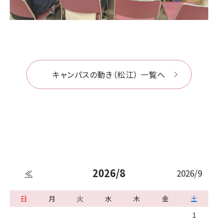
キャンパスの動き（松江） 一覧へ
2026/8
2026/9
≪
日
月
火
水
木
金
土
1