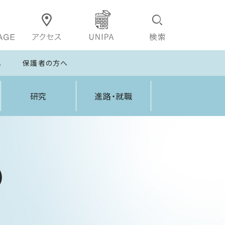
へ
保護者の方へ
研究
進路・就職
）