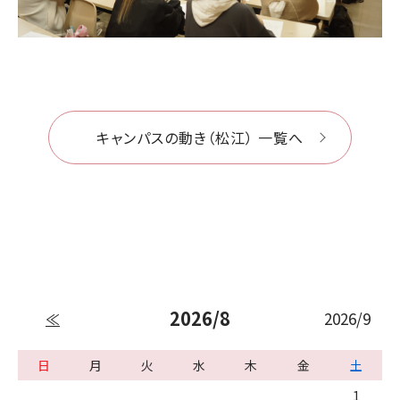
キャンパスの動き（松江） 一覧へ
2026/8
2026/9
≪
日
月
火
水
木
金
土
1