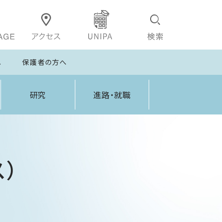
へ
保護者の方へ
研究
進路・就職
）